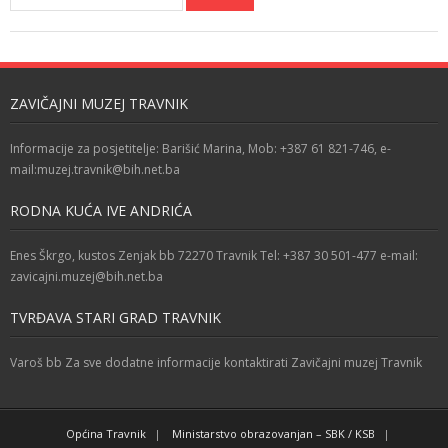
ZAVIČAJNI MUZEJ TRAVNIK
Informacije za posjetitelje: Barišić Marina, Mob: +387 61 821-746, e-
mail:muzej.travnik@bih.net.ba
RODNA KUĆA IVE ANDRIĆA
Enes Škrgo, kustos Zenjak bb 72270 Travnik Tel: +387 30 501-477 e-mail:
zavicajni.muzej@bih.net.ba
TVRĐAVA STARI GRAD TRAVNIK
Varoš bb Za sve dodatne informacije kontaktirati Zavičajni muzej Travnik
Općina Travnik
Ministarstvo obrazovanjan – SBK / KSB