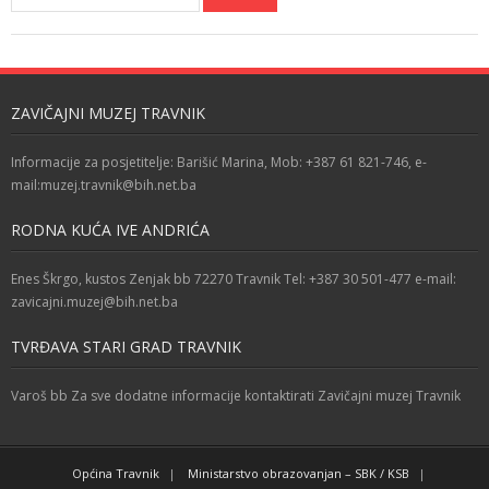
ZAVIČAJNI MUZEJ TRAVNIK
Informacije za posjetitelje: Barišić Marina, Mob: +387 61 821-746, e-
mail:muzej.travnik@bih.net.ba
RODNA KUĆA IVE ANDRIĆA
Enes Škrgo, kustos Zenjak bb 72270 Travnik Tel: +387 30 501-477 e-mail:
zavicajni.muzej@bih.net.ba
TVRĐAVA STARI GRAD TRAVNIK
Varoš bb Za sve dodatne informacije kontaktirati Zavičajni muzej Travnik
Općina Travnik
Ministarstvo obrazovanjan – SBK / KSB