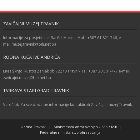
ZAVIČAJNI MUZEJ TRAVNIK
Informacije za posjetitelje: Barišić Marina, Mob: +387 61 821-746, e-
mail:muzej.travnik@bih.net.ba
RODNA KUĆA IVE ANDRIĆA
Enes Škrgo, kustos Zenjak bb 72270 Travnik Tel: +387 30 501-477 e-mail:
zavicajni.muzej@bih.net.ba
TVRĐAVA STARI GRAD TRAVNIK
Varoš bb Za sve dodatne informacije kontaktirati Zavičajni muzej Travnik
Općina Travnik
Ministarstvo obrazovanjan – SBK / KSB
Federalno ministarstvo obrazovanja