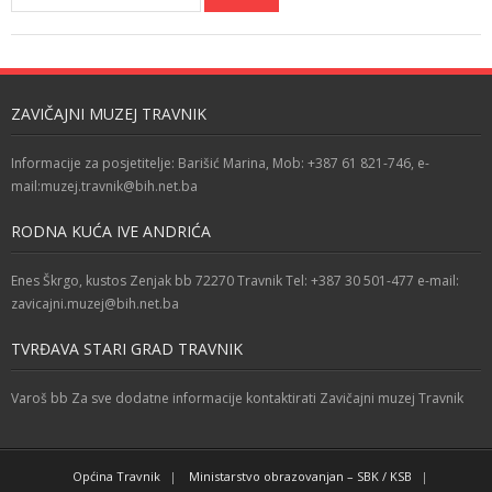
ZAVIČAJNI MUZEJ TRAVNIK
Informacije za posjetitelje: Barišić Marina, Mob: +387 61 821-746, e-
mail:muzej.travnik@bih.net.ba
RODNA KUĆA IVE ANDRIĆA
Enes Škrgo, kustos Zenjak bb 72270 Travnik Tel: +387 30 501-477 e-mail:
zavicajni.muzej@bih.net.ba
TVRĐAVA STARI GRAD TRAVNIK
Varoš bb Za sve dodatne informacije kontaktirati Zavičajni muzej Travnik
Općina Travnik
Ministarstvo obrazovanjan – SBK / KSB