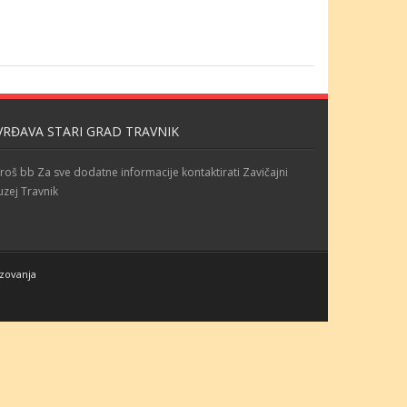
VRĐAVA STARI GRAD TRAVNIK
roš bb Za sve dodatne informacije kontaktirati Zavičajni
zej Travnik
azovanja