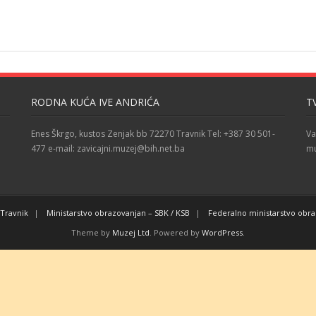
RODNA KUĆA IVE ANDRIĆA
T
Enes Škrgo, kustos Zenjak bb 72270 Travnik Tel: +387 30 501-
Va
477 e-mail: zavicajni.muzej@bih.net.ba
mu
Travnik
Ministarstvo obrazovanjan – SBK / KSB
Federalno ministarstvo obr
Theme by
Muzej Ltd
. Powered by
WordPress
.