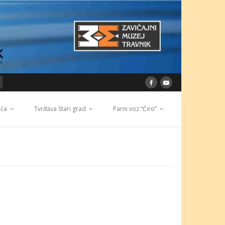
ića
Tvrđava Stari grad
Parni voz “Ćiro”