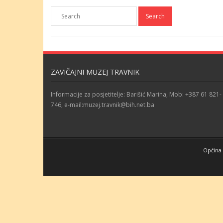
ZAVIČAJNI MUZEJ TRAVNIK
Informacije za posjetitelje: Barišić Marina, Mob: +387 61 821-
746, e-mail:muzej.travnik@bih.net.ba
Općina 