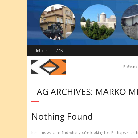
Skip
to
content
Info
/ EN
Početna
TAG ARCHIVES: MARKO MI
Nothing Found
It seems we can’t find what you’re looking for. Perhaps search