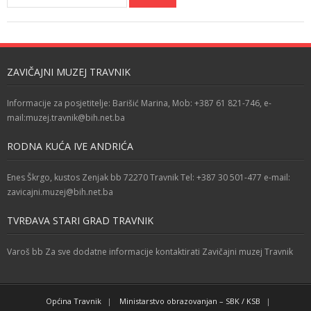
ZAVIČAJNI MUZEJ TRAVNIK
Informacije za posjetitelje: Barišić Marina, Mob: +387 61 821-746, e-
mail:muzej.travnik@bih.net.ba
RODNA KUĆA IVE ANDRIĆA
Enes Škrgo, kustos Zenjak bb 72270 Travnik Tel: +387 30 501-477 e-mail:
zavicajni.muzej@bih.net.ba
TVRĐAVA STARI GRAD TRAVNIK
Varoš bb Za sve dodatne informacije kontaktirati Zavičajni muzej Travnik
Općina Travnik
Ministarstvo obrazovanjan – SBK / KSB