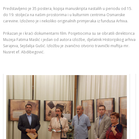
Predstavljeno je 35 postera, kopija manuskripta nastalih u periodu od 15.
do 19. stoljeća na našim prostorima i u kulturnim centrima Osmanske
carevine. Izloženo je i nekoliko originalnih primjeraka iz fundusa Arhiva.
Prikazan je i kraći dokumentarni film. Posjetiocima su se obratili direktorica
Muzeja Fatima Maslić i jedan od autora izložbe, djelatnik Historijskog arhiva
Sarajeva, Sejdalija Gušić. Izložbu je zvanično otvorio travnički muftija mr.
Nusret ef. Abdibegović.