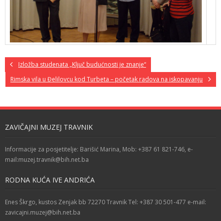
Izložba studenata „Ključ budućnosti je znanje“
Rimska vila u Đelilovcu kod Turbeta – početak radova na iskopavanju
ZAVIČAJNI MUZEJ TRAVNIK
Informacije za posjetitelje: Barišić Marina, Mob: +387 61 821-746, e-
mail:muzej.travnik@bih.net.ba
RODNA KUĆA IVE ANDRIĆA
Enes Škrgo, kustos Zenjak bb 72270 Travnik Tel: +387 30 501-477 e-mail:
zavicajni.muzej@bih.net.ba