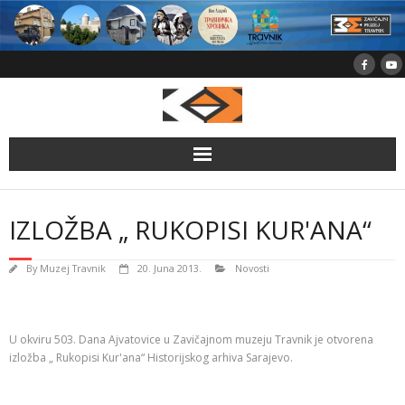
Skip
to
content
IZLOŽBA „ RUKOPISI KUR'ANA“
By
Muzej Travnik
20. Juna 2013.
Novosti
U okviru 503. Dana Ajvatovice u Zavičajnom muzeju Travnik je otvorena
izložba „ Rukopisi Kur'ana“ Historijskog arhiva Sarajevo.