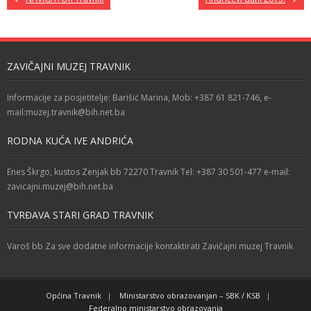
ZAVIČAJNI MUZEJ TRAVNIK
Informacije za posjetitelje: Barišić Marina, Mob: +387 61 821-746, e-
mail:muzej.travnik@bih.net.ba
RODNA KUĆA IVE ANDRIĆA
Enes Škrgo, kustos Zenjak bb 72270 Travnik Tel: +387 30 501-477 e-mail:
zavicajni.muzej@bih.net.ba
TVRĐAVA STARI GRAD TRAVNIK
Varoš bb Za sve dodatne informacije kontaktirati Zavičajni muzej Travnik
Općina Travnik
Ministarstvo obrazovanjan – SBK / KSB
Federalno ministarstvo obrazovanja