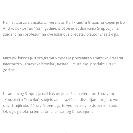
Na Institutu za slavistiku Univerziteta „Karl Franc“ u Grazu, na kojem je Ivo
Andrić doktorirao 1924. godine, izložbu je sudionicima Simpozijuma,
studentima i profesorima ove ustanove predstavio autor Enes Škrgo.
Muzejski kustos je u programu Simpozija prezentirao i muzičko-literarni
intermezzo „Travnička hronika“, nastao u muzejskoj produkciji 2005.
godine.
U radu ovog Simpozija naš kustos je izložio i referat pod nazivom
„Konzulati u Travniku“, sudjelovao u različitim diskusijama koje su vodili
slavisti, njih oko 60 iz više zemalja, te veoma aktivno doprinio i radu
Okruglog stola na temu romana i samog Simpozijuma.