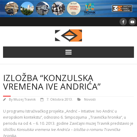
Skip
to
content
IZLOŽBA “KONZULSKA
VREMENA IVE ANDRIĆA”
By
Muzej Travnik
7. Oktobra 2013.
Novosti
U programu Istraživačkog projekta „Andrić – Intiative: Ivo Andrić u
evropskom kontekstu“, odnosno 6. Simpozijuma „Travnička hronika“, u
periodu na od 4. – 6. 10. 2013. godine Zavičajni muzej Travnik predstavio je
izložbu
Konsulska vremena Ive Andrića – Izložba o romanu Travnička
hronika.