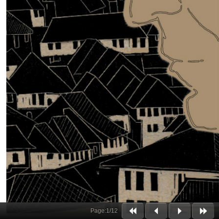
Page:
1
/
12