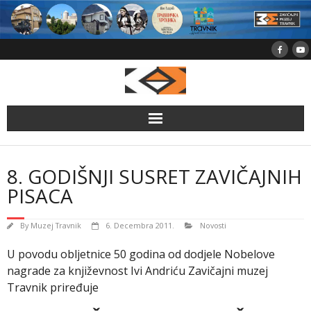
Skip
to
content
8. GODIŠNJI SUSRET ZAVIČAJNIH
PISACA
By
Muzej Travnik
6. Decembra 2011.
Novosti
U povodu obljetnice 50 godina od dodjele Nobelove
nagrade za književnost Ivi Andriću Zavičajni muzej
Travnik priređuje