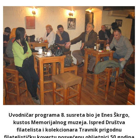
Uvodničar programa 8. susreta bio je Enes Škrgo,
kustos Memorijalnog muzeja. Ispred Društva
filatelista i kolekcionara Travnik prigodnu
filatelističku kovertu posvećenu obljetnici 50 godina