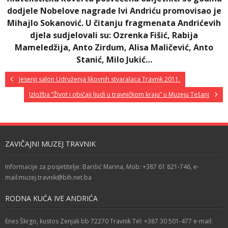
dodjele Nobelove nagrade Ivi Andriću promovisao je
Mihajlo Sokanović. U čitanju fragmenata Andrićevih
djela sudjelovali su: Ozrenka Fišić, Rabija
Mameledžija, Anto Zirdum, Alisa Maličević, Anto
Stanić, Milo Jukić…
Jesenji salon Udruženja likovnih stvaralaca Travnik 2011.
Izložba “Život i običaji ljudi u travničkom kraju” u Muzeju Tešanj
ZAVIČAJNI MUZEJ TRAVNIK
Informacije za posjetitelje: Barišić Marina, Mob: +387 61 821-746, e-
mail:muzej.travnik@bih.net.ba
RODNA KUĆA IVE ANDRIĆA
Enes Škrgo, kustos Zenjak bb 72270 Travnik Tel: +387 30 501-477 e-mail: