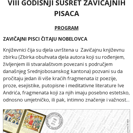
VIII GODIŠNJI SUSRET ZAVIČAJNIH
PISACA
PROGRAM
ZAVIČAJNI PISCI ČITAJU NOBELOVCA
Književnici čija su djela uvrštena u Zavičajnu književnu
zbirku (Zbirka obuhvata djela autora koji su rođenjem,
življenjem ili stvaralaštvom povezani s područjem
današnjeg Srednjobosanskog kantona) pozvani su da
pročitaju jedan ili više kraćih fragmenata iz poezije,
proze, esejistike, putopisne i meditativne literature Ive
Andrića, fragmenata koji za njih imaju posebno estetsko,
odnosno umjetničko, ili pak, intimno značenje i važnost…