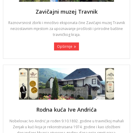
Zavičajni muzej Travnik
Raznovrsnost zbirki i mnoštvo eksponata čine Zavičajni muzej Travnik
neizostavnim mjestom za upoznavanje prošlosti i prirodne baštine
travničkog kraja.
Opširnije
Rodna kuća Ive Andrića
Nobelovac Ivo Andrić je rođen 9.10.1892. godine u travničkoj mahali
Zenjak u kući koja je rekonstruisana 1974. godine i kao izložbeni
depandans Muzeja otvorena godinu dana prije smrti pisca.