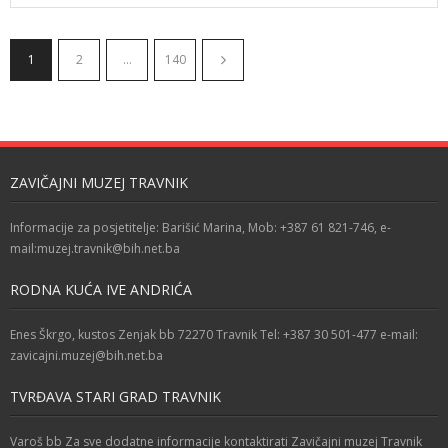
1
2
…
140
ZAVIČAJNI MUZEJ TRAVNIK
Informacije za posjetitelje: Barišić Marina, Mob: +387 61 821-746, e-
mail:muzej.travnik@bih.net.ba
RODNA KUĆA IVE ANDRIĆA
Enes Škrgo, kustos Zenjak bb 72270 Travnik Tel: +387 30 501-477 e-mail:
zavicajni.muzej@bih.net.ba
TVRĐAVA STARI GRAD TRAVNIK
Varoš bb Za sve dodatne informacije kontaktirati Zavičajni muzej Travnik