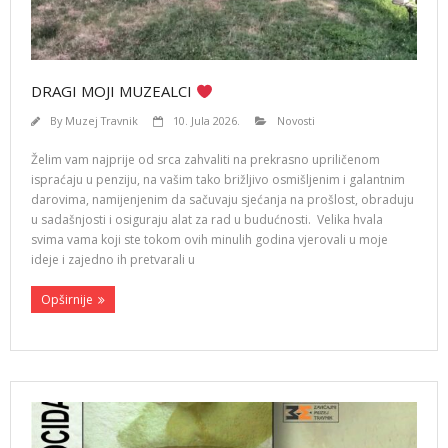
DRAGI MOJI MUZEALCI
By
Muzej Travnik
10. Jula 2026.
Novosti
Želim vam najprije od srca zahvaliti na prekrasno upriličenom
ispraćaju u penziju, na vašim tako brižljivo osmišljenim i galantnim
darovima, namijenjenim da sačuvaju sjećanja na prošlost, obraduju
u sadašnjosti i osiguraju alat za rad u budućnosti. Velika hvala
svima vama koji ste tokom ovih minulih godina vjerovali u moje
ideje i zajedno ih pretvarali u
Opširnije