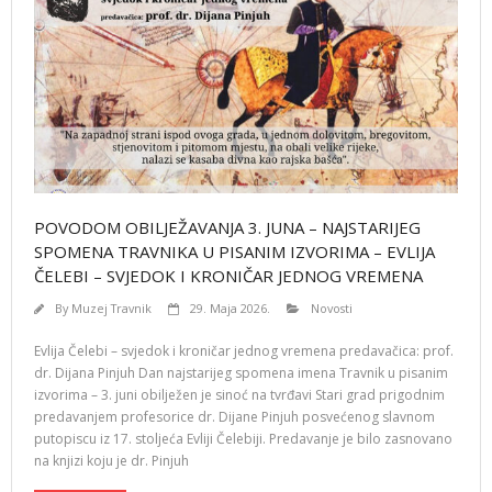
POVODOM OBILJEŽAVANJA 3. JUNA – NAJSTARIJEG
SPOMENA TRAVNIKA U PISANIM IZVORIMA – EVLIJA
ČELEBI – SVJEDOK I KRONIČAR JEDNOG VREMENA
By
Muzej Travnik
29. Maja 2026.
Novosti
Evlija Čelebi – svjedok i kroničar jednog vremena predavačica: prof.
dr. Dijana Pinjuh Dan najstarijeg spomena imena Travnik u pisanim
izvorima – 3. juni obilježen je sinoć na tvrđavi Stari grad prigodnim
predavanjem profesorice dr. Dijane Pinjuh posvećenog slavnom
putopiscu iz 17. stoljeća Evliji Čelebiji. Predavanje je bilo zasnovano
na knjizi koju je dr. Pinjuh