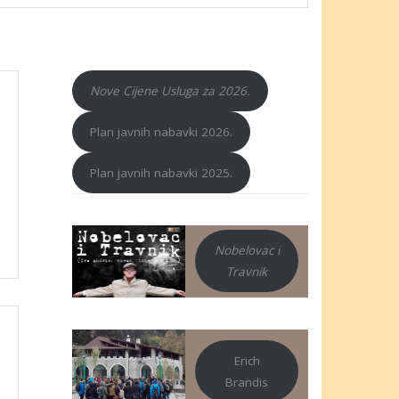
Nove Cijene Usluga za 2026.
Plan javnih nabavki 2026.
Plan javnih nabavki 2025.
Nobelovac i
Travnik
Erich
Brandis