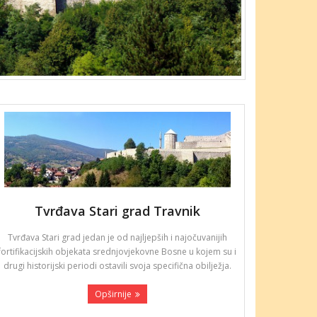
Tvrđava Stari grad Travnik
Tvrđava Stari grad jedan je od najljepših i najočuvanijih
fortifikacijskih objekata srednjovjekovne Bosne u kojem su i
drugi historijski periodi ostavili svoja specifična obilježja.
Opširnije