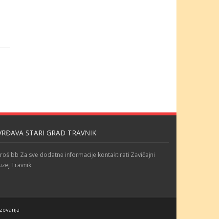
VRĐAVA STARI GRAD TRAVNIK
roš bb Za sve dodatne informacije kontaktirati Zavičajni
zej Travnik
azovanja