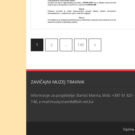
1
2
…
140
ZAVIČAJNI MUZEJ TRAVNIK
Informacije za posjetitelje: Barišić Marina, Mob: +387 61 821-
746, e-mail:muzej.travnik@bih.net.ba
Općina 