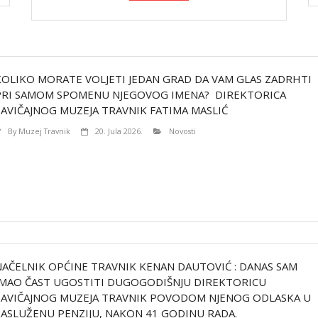
KOLIKO MORATE VOLJETI JEDAN GRAD DA VAM GLAS ZADRHTI
PRI SAMOM SPOMENU NJEGOVOG IMENA? DIREKTORICA
ZAVIČAJNOG MUZEJA TRAVNIK FATIMA MASLIĆ
By
Muzej Travnik
20. Jula 2026.
Novosti
NAČELNIK OPĆINE TRAVNIK KENAN DAUTOVIĆ : DANAS SAM
IMAO ČAST UGOSTITI DUGOGODIŠNJU DIREKTORICU
ZAVIČAJNOG MUZEJA TRAVNIK POVODOM NJENOG ODLASKA U
ZASLUŽENU PENZIJU, NAKON 41 GODINU RADA.