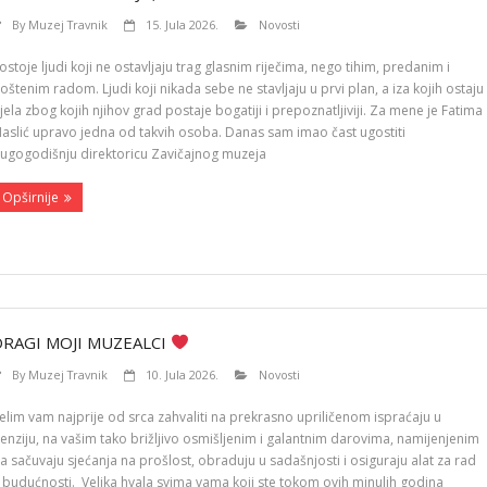
By
Muzej Travnik
15. Jula 2026.
Novosti
ostoje ljudi koji ne ostavljaju trag glasnim riječima, nego tihim, predanim i
oštenim radom. Ljudi koji nikada sebe ne stavljaju u prvi plan, a iza kojih ostaju
jela zbog kojih njihov grad postaje bogatiji i prepoznatljiviji. Za mene je Fatima
aslić upravo jedna od takvih osoba. Danas sam imao čast ugostiti
ugogodišnju direktoricu Zavičajnog muzeja
Opširnije
DRAGI MOJI MUZEALCI
By
Muzej Travnik
10. Jula 2026.
Novosti
elim vam najprije od srca zahvaliti na prekrasno upriličenom ispraćaju u
enziju, na vašim tako brižljivo osmišljenim i galantnim darovima, namijenjenim
a sačuvaju sjećanja na prošlost, obraduju u sadašnjosti i osiguraju alat za rad
 budućnosti. Velika hvala svima vama koji ste tokom ovih minulih godina