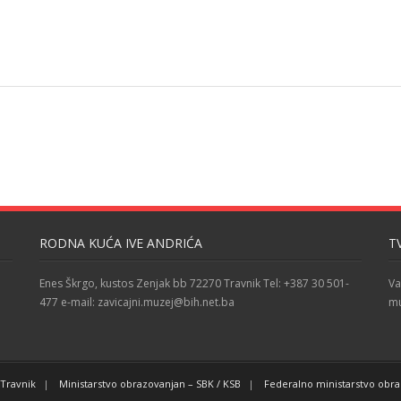
RODNA KUĆA IVE ANDRIĆA
T
Enes Škrgo, kustos Zenjak bb 72270 Travnik Tel: +387 30 501-
Va
477 e-mail: zavicajni.muzej@bih.net.ba
mu
Travnik
Ministarstvo obrazovanjan – SBK / KSB
Federalno ministarstvo obr