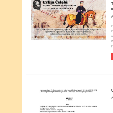
E
P
o
D
P