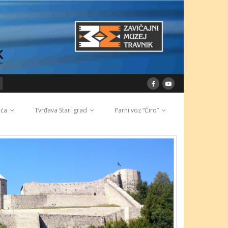
ića
Tvrđava Stari grad
Parni voz “Ćiro”