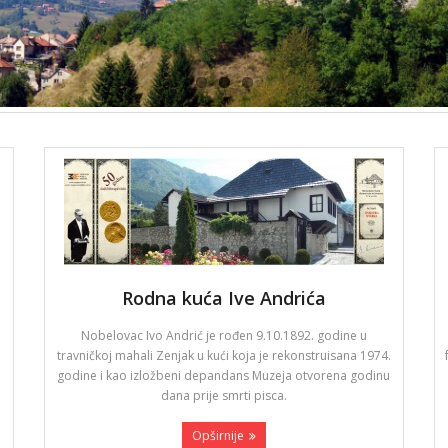
Rodna kuća Ive Andrića
Nobelovac Ivo Andrić je rođen 9.10.1892. godine u
travničkoj mahali Zenjak u kući koja je rekonstruisana 1974.
godine i kao izložbeni depandans Muzeja otvorena godinu
dana prije smrti pisca.
Opširnije