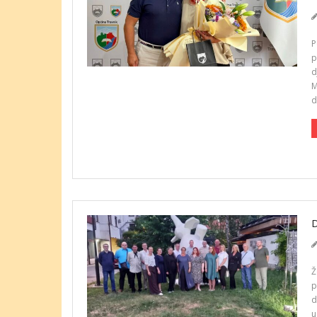
P
p
d
M
d
Ž
p
d
u