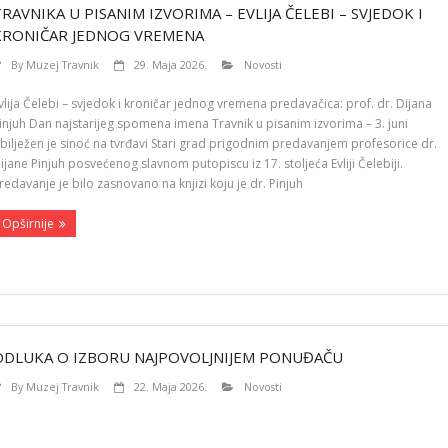
TRAVNIKA U PISANIM IZVORIMA – EVLIJA ČELEBI – SVJEDOK I
KRONIČAR JEDNOG VREMENA
By
Muzej Travnik
29. Maja 2026.
Novosti
vlija Čelebi – svjedok i kroničar jednog vremena predavačica: prof. dr. Dijana
injuh Dan najstarijeg spomena imena Travnik u pisanim izvorima – 3. juni
bilježen je sinoć na tvrđavi Stari grad prigodnim predavanjem profesorice dr.
ijane Pinjuh posvećenog slavnom putopiscu iz 17. stoljeća Evliji Čelebiji.
redavanje je bilo zasnovano na knjizi koju je dr. Pinjuh
Opširnije
ODLUKA O IZBORU NAJPOVOLJNIJEM PONUĐAČU
By
Muzej Travnik
22. Maja 2026.
Novosti