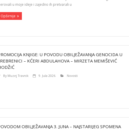
jerovali u moje ideje i zajedno ih pretvarali u
Opširnije
PROMOCIJA KNJIGE: U POVODU OBILJEŽAVANJA GENOCIDA U
SREBRENICI – KĆERI ABDULAHOVA – MIRZETA MEMIŠEVIĆ
HODŽIĆ
By
Muzej Travnik
9. Jula 2026.
Novosti
POVODOM OBILJEŽAVANJA 3. JUNA – NAJSTARIJEG SPOMENA